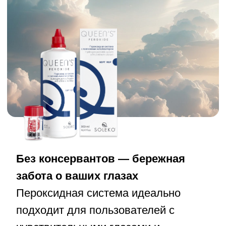
Глубокая дезинфекция и
очищение
3%-ная перекись водорода —
золотой стандарт антимикробной
обработки. Раствор эффективно
удаляет бактерии, грибки и
отложения, гарантируя безопасное
ношение линз каждый день.
Удобство и простота
использования
Одноэтапная система с платиновым
катализатором делает процесс ухода
за линзами простым и быстрым.
Нейтрализация раствора за 6 часов
позволяет комфортно использовать
линзы на следующий день.
Высокий уровень надежности и