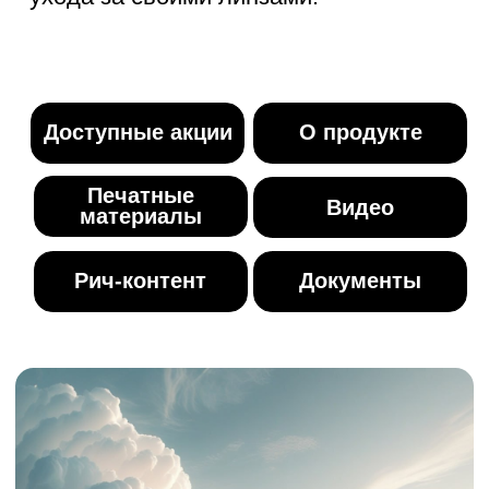
Без консервантов — бережная
забота о ваших глазах
Пероксидная система идеально
подходит для пользователей с
чувствительными глазами и
склонностью к аллергическим
реакциям. Благодаря отсутствию
консервантов средство
минимизирует риск раздражения и
обеспечивает комфорт при
использовании контактных линз.