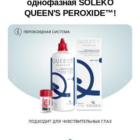
Без консервантов — бережная
забота о ваших глазах
Глубокая дезинфекция и очищение
3%-ная перекись водорода — золотой
стандарт антимикробной обработки.
Удобство и простота
использования
Нейтрализация раствора за 6 часов
позволяет комфортно использовать
линзы на следующий день.