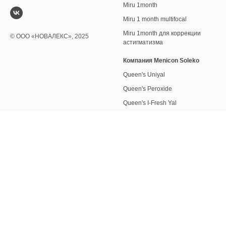
Miru 1month
Miru 1 month multifocal
Miru 1month для коррекции
© ООО «НОВАЛЕКС», 2025
астигматизма
Компания Menicon Soleko
Queen's Uniyal
Queen's Peroxide
Queen's I-Fresh Yal
Образовательная
Информация
деятельность
О компании
Лицензия
Новости
Вебинары
Контакты
Где купить
Таблицы наличия торических и
мультифокальных линз
Коронавирус