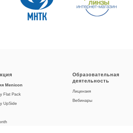
кция
Образовательная
деятельность
ия Menicon
Лицензия
y Flat Pack
Вебинары
ay UpSide
onth
onth multifocal