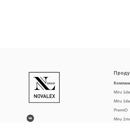
Проду
Компан
Miru 1da
Miru 1d
PremiO
Miru 1m
Miru 1 m