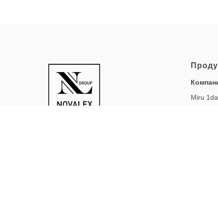
Проду
Компан
Miru 1da
Miru 1d
PremiO
Miru 1m
Miru 1 m
© ООО «НОВАЛЕКС», 2025
Miru 1m
астигма
Компани