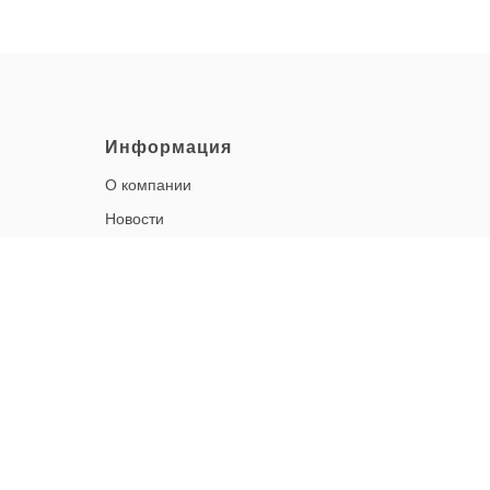
Информация
О компании
Новости
Контакты
Где купить
Таблицы наличия торических и
мультифокальных линз
Коронавирус
Политика конфиденциальности
Корпоративная социальная
ответственность