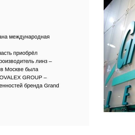
дана международная
часть приобрёл
роизводитель линз –
е в Москве была
 NOVALEX GROUP –
енностей бренда Grand