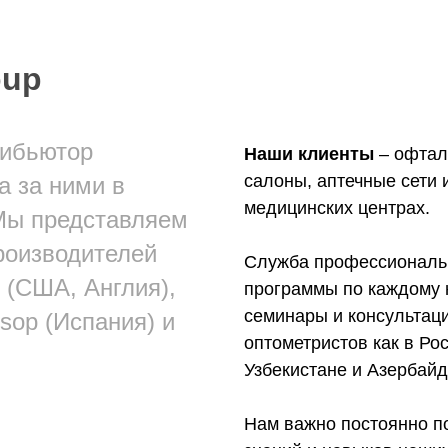
oup
рибьютор
Наши клиенты
– офтал
салоны, аптечные сети 
а за ними в
медицинских центрах.
Мы представляем
роизводителей
Служба профессиональ
n (США, Англия),
программы по каждому 
семинары и консультац
Disop (Испания) и
оптометристов как в Рос
Узбекистане и Азербай
Нам важно постоянно 