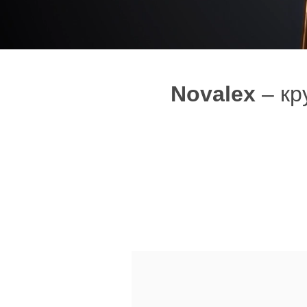
Novalex
– кр