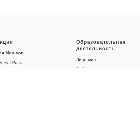
кция
Образовательная
деятельность
ия Menicon
Лицензия
y Flat Pack
Вебинары
ay UpSide
onth
onth multifocal
onth для коррекции
тизма
я Menicon Soleko