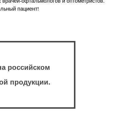
х врачей-офтальмологов и оптометристов.
льный пациент!
на российском
ой продукции.