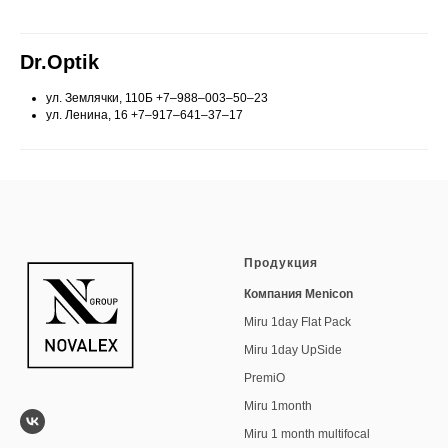
Dr.Optik
ул. Землячки, 110Б
+7‒988‒003‒50‒23
ул. Ленина, 16
+7‒917‒641‒37‒17
Продукция
Компания Menicon
Miru 1day Flat Pack
Miru 1day UpSide
PremiO
Miru 1month
Miru 1 month multifocal