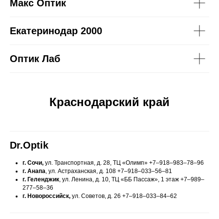
Макс Оптик
Екатеринодар 2000
Оптик Лаб
Краснодарский край
Dr.Optik
г. Сочи,
ул. Транспортная, д. 28, ТЦ «Олимп»
+7‒918‒983‒78‒96
г. Анапа
, ул. Астраханская, д. 108
+7‒918‒033‒56‒81
г. Геленджик
, ул. Ленина, д. 10, ТЦ «ББ Пассаж», 1 этаж
+7‒989‒
277‒58‒36
г. Новороссийск,
ул. Советов, д. 26
+7‒918‒033‒84‒62