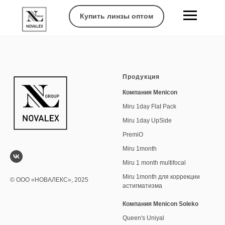
Купить линзы оптом
Продукция
Компания Menicon
Miru 1day Flat Pack
Miru 1day UpSide
PremiO
Miru 1month
Miru 1 month multifocal
Miru 1month для коррекции
© ООО «НОВАЛЕКС», 2025
астигматизма
Компания Menicon Soleko
Queen's Uniyal